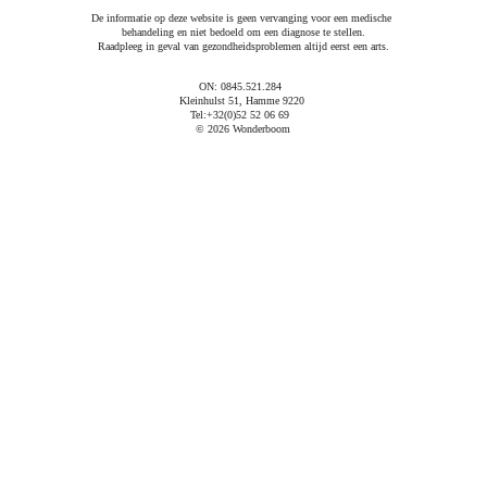
#kruidengeneeskunde #letfoodbethymedicine 
De informatie op deze website is geen vervanging voor een medische 
behandeling en niet bedoeld om een diagnose te stellen.
#herbalisthamme #hamme #lijnzaadolie 
Raadpleeg in geval van gezondheidsproblemen altijd eerst een arts.
#prostaatkanker #borstkanker
ON: 0845.521.284  
Kleinhulst 51, Hamme 9220 
Tel:
+32(0)52 52 06 69
© 2026 Wonderboom