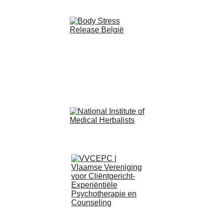
Ik ben nog lang niet uitgepraat over vlas en zijn 
deugden. Ik wou eigenlijk in kort zeggen, dat vlas 
met alles erop en eraan onmisbaar is binnen mijn 
huishouden en mijn praktijk. Maar zie, dit is bijna 
een heel boek.
#medicalherbalist #lijnzaad #menoapauze 
#opvliegers #hartenvaatziekten 