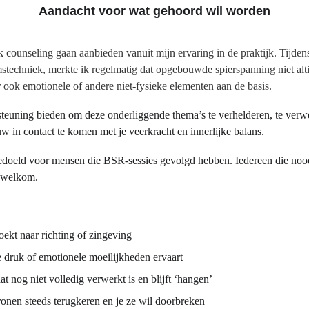
Aandacht voor wat gehoord wil worden
k counseling gaan aanbieden vanuit mijn ervaring in de praktijk. Tijden
stechniek, merkte ik regelmatig dat opgebouwde spierspanning niet alti
 ook emotionele of andere niet-fysieke elementen aan de basis.
euning bieden om deze onderliggende thema’s te verhelderen, te verwer
w in contact te komen met je veerkracht en innerlijke balans.
bedoeld voor mensen die BSR-sessies gevolgd hebben. Iedereen die nood
s welkom.
oekt naar richting of zingeving
jke druk of emotionele moeilijkheden ervaart
at nog niet volledig verwerkt is en blijft ‘hangen’
tronen steeds terugkeren en je ze wil doorbreken