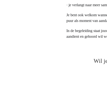
· je verlangt naar meer sa
Je bent ook welkom wanneer
puur als moment van aandac
In de begeleiding staat jo
aandient en gehoord wil w
Wil j