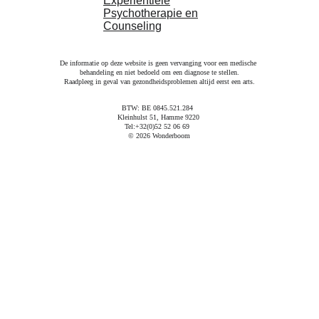
De informatie op deze website is geen vervanging voor een medische 
behandeling en niet bedoeld om een diagnose te stellen.
Raadpleeg in geval van gezondheidsproblemen altijd eerst een arts.
Creatief zijn is de boodschap. Geniet van de 
uitdaging, maar geniet vooral van het resultaat!
BTW: BE 0845.521.284  
Kleinhulst 51, Hamme 9220 
Tel:
+32(0)52 52 06 69
© 2026 Wonderboom