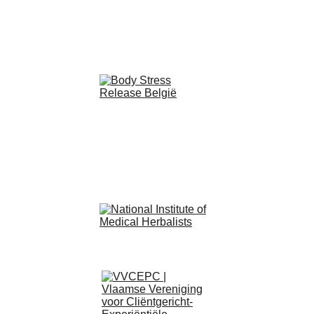
geval een poeder dan wel effectief kan zijn, vooral 
wanneer het gaat om een plant die weinig opbrengt 
als thee. 
Poeder droog in de mond proberen te slikken met 
water werkt niet – eigen ondervinding! Hoe dan 
wel? Meng de aanbevolen hoeveelheid poeder met 
een heel klein beetje water om een pasta te vormen. 
Dan meer water toevoegen, snel mengen en 
drinken. Of meng het poeder met een beetje 
kokosolie of honing en eet met een lepel. Dit noem 
ik een likkepot, vanuit mijn kindertijd. Of voeg toe 
aan een stoofpot of soep. Of maak dadelballetjes!